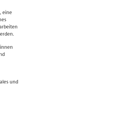
, eine
hes
arbeiten
werden.
rinnen
und
iales und