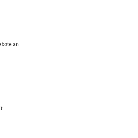
ebote an
it