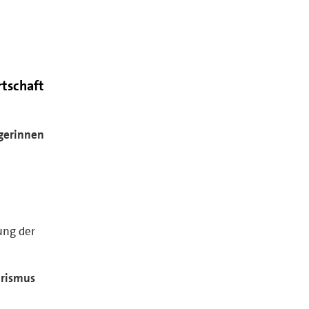
rtschaft
gerinnen
ung der
urismus