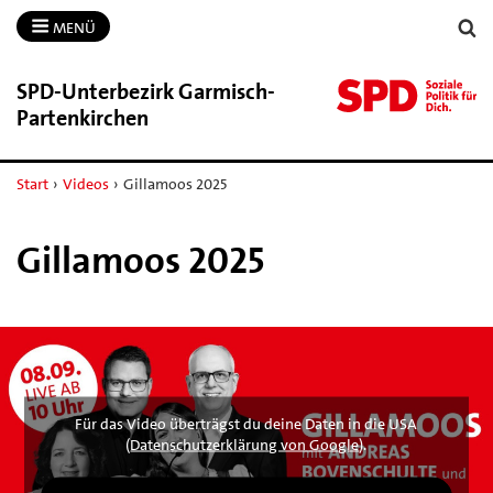
MENÜ
SPD-​Unterbezirk Garmisch-​
Partenkirchen
Start
›
Videos
›
Gillamoos 2025
Gillamoos 2025
Für das Video überträgst du deine Daten in die USA
(
Datenschutzerklärung von Google
).