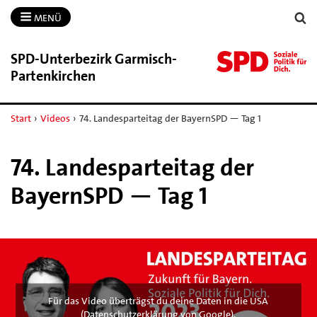
MENÜ
SPD-​Unterbezirk Garmisch-​
Partenkirchen
Start
›
Videos
›
74. Landesparteitag der BayernSPD — Tag 1
74. Landesparteitag der
BayernSPD — Tag 1
Für das Video überträgst du deine Daten in die USA
(
Datenschutzerklärung von Google
).